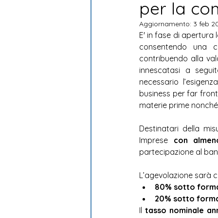
per la com
Sostenibilità ambientale
Aggiornamento:
3 feb 2
E' in fase di apertura 
consentendo una cre
contribuendo alla valo
innescatasi a seguit
necessario l’esigenza
business per far fronte
materie prime nonché a
Destinatari della mi
Imprese 
con almen
partecipazione al ban
L’agevolazione sarà c
80% sotto forma
20% sotto forma
Il 
tasso nominale ann