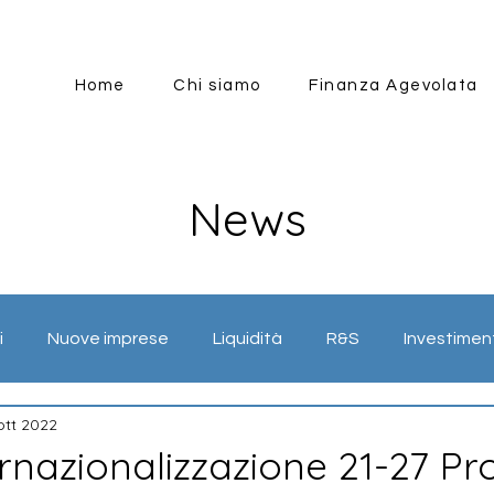
Home
Chi siamo
Finanza Agevolata
News
i
Nuove imprese
Liquidità
R&S
Investimen
ott 2022
mazione
Energia
Internazionalizzazione
Industr
rnazionalizzazione 21-27 Pro