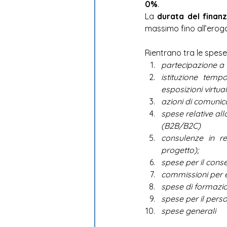
0%
. 
La 
durata del finan
massimo fino all’eroga
Rientrano tra le spes
partecipazione a fi
istituzione temp
esposizioni virtua
azioni di comunic
spese relative al
(B2B/B2C) 
consulenze in re
progetto); 
spese per il conse
commissioni per e
spese di formazio
spese per il pers
spese generali 