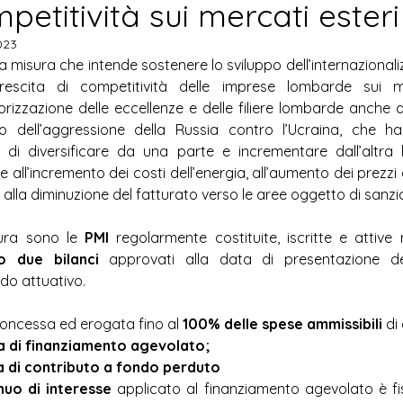
petitività sui mercati esteri
Sport
Cultura
Agricoltura
023
la misura che intende sostenere lo sviluppo dell’internazionaliz
scita di competitività delle imprese lombarde sui me
rizzazione delle eccellenze e delle filiere lombarde anche all
o dell’aggressione della Russia contro l’Ucraina, che h
 di diversificare da una parte e incrementare dall’altra l
 all’incremento dei costi dell’energia, all’aumento dei prezzi e
lla diminuzione del fatturato verso le aree oggetto di sanzio
sura sono le 
PMI
 regolarmente costituite, iscritte e attive n
o due bilanci
 approvati alla data di presentazione d
do attuativo.
oncessa ed erogata fino al 
100% delle spese ammissibili 
di 
 di finanziamento agevolato;
 di contributo a fondo perduto
uo di interesse 