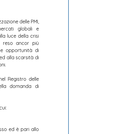
zazione delle PMI, 
rcati globali e 
a luce della crisi 
a reso ancor più 
e opportunità di 
d alla scarsità di 
ni.
el Registro delle 
ella domanda di 
cui: 
applicato al finanziamento agevolato è fisso ed è pari allo 