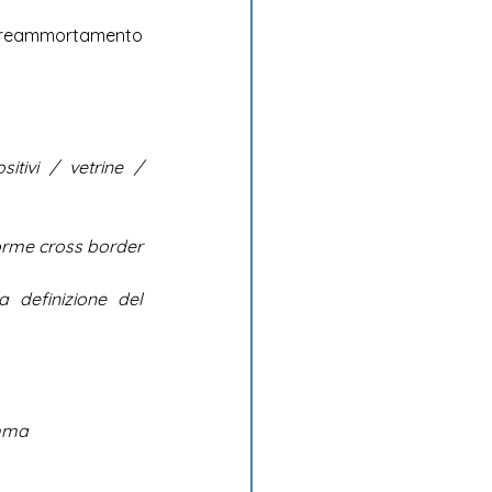
preammortamento 
tivi / vetrine / 
orme cross border 
 definizione del 
amma