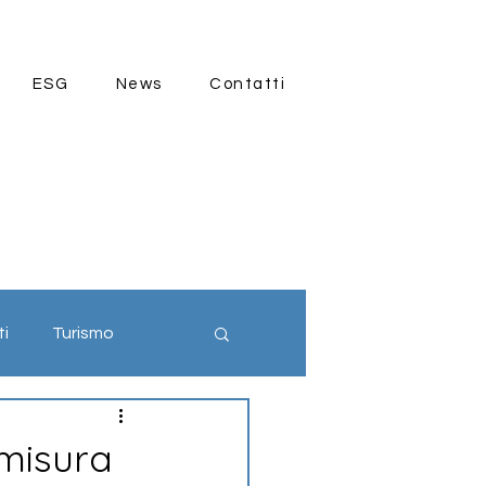
ESG
News
Contatti
ti
Turismo
ia 4.0
 misura