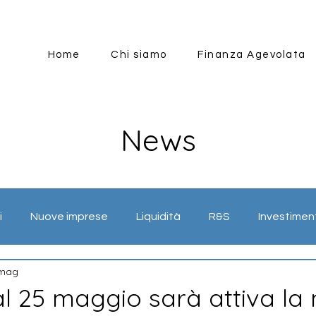
Home
Chi siamo
Finanza Agevolata
News
i
Nuove imprese
Liquidità
R&S
Investimen
 mag
mazione
Energia
Internazionalizzazione
Industr
l 25 maggio sarà attiva la