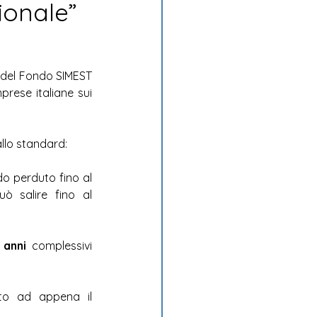
ionale”
 del Fondo SIMEST 
rese italiane sui 
llo standard:  
 È possibile ottenere un cofinanziamento a fondo perduto fino al 
, questa quota può salire fino al 
 anni
 complessivi 
 Il requisito di fatturato export richiesto è ridotto ad appena il 