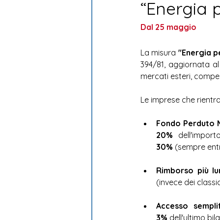
“Energia p
Sostenibilità ambientale
Dal 25 maggio 
La misura 
"Energia p
394/81, aggiornata al
mercati esteri, compen
Le imprese che rientra
Fondo Perduto 
20%
 dell'impor
30%
 (sempre entro
Rimborso più lu
(invece dei class
Accesso semplif
3%
 dell'ultimo bi