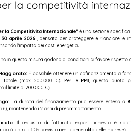
er la competitività internaz
Sport
Cultura
Agricoltura
er la Competitività Internazionale"
 è una sezione specifica
 
30 aprile 2026
 , pensata per proteggere e rilanciare le imp
sando l'impatto dei costi energetici.  
no in questa misura godono di condizioni di favore rispetto a
Maggiorato:
to totale (max 200.000 €). Per le 
PMI
 il limite di 200.000 €).  
ngo:
 La durata del finanziamento può essere estesa a 
8
ici 6), mantenendo i 2 anni di preammortamento.  
icato:
lancio (contro il 10% previsto per la generalità delle imprese).  