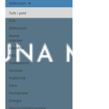
Definizioni
Tutti i post
ESG
Definizioni
Nuove
imprese
Liquidità
R&S
Investimenti
Turismo
Pubblicità
Fiere
Formazione
Energia
Internazionalizzazione