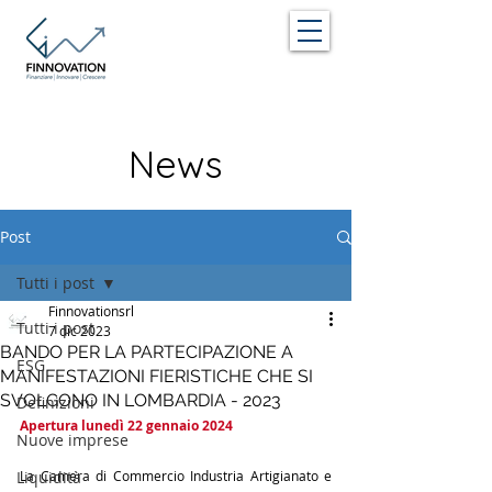
News
Post
Tutti i post
Finnovationsrl
Tutti i post
7 dic 2023
BANDO PER LA PARTECIPAZIONE A
ESG
MANIFESTAZIONI FIERISTICHE CHE SI
SVOLGONO IN LOMBARDIA - 2023
Definizioni
Apertura lunedì 22 gennaio 2024 
Nuove imprese
Liquidità
La Camera di Commercio Industria Artigianato e 