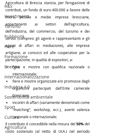
Agricoltura di Brescia stanzia, per l’erogazione di 
R&S
contributi, un fondo di euro 400.000 a favore delle 
Investimenti
micro, piccole e medie imprese bresciane, 
appartenenti ai settori dell’agricoltura, 
Turismo
dell’industria, del commercio, del turismo e dei 
Pubblicità
servizi (compresi gli agenti e rappresentanti e gli 
agenti di affari in mediazione), alle imprese 
Fiere
artigiane, ai consorzi ed alle cooperative per la 
Formazione
partecipazione, in qualità di espositori, a:
Energia
fiere e mostre con qualifica nazionale o 
internazionale;
Internazionalizzazione
fiere e mostre organizzate e/o promosse dagli 
Industria 4.0
organismi partecipati dall'Ente camerale 
bresciano;
Sostenibilità ambientale
incontri di affari (variamente denominati come 
Sport
“matching”, workshop, ecc.), aventi valenza 
Cultura
nazionale o internazionale;
Il contributo è concedibile nella misura del 
50%
 del 
Agricoltura
costo sostenuto (al netto di I.V.A.) nel periodo 