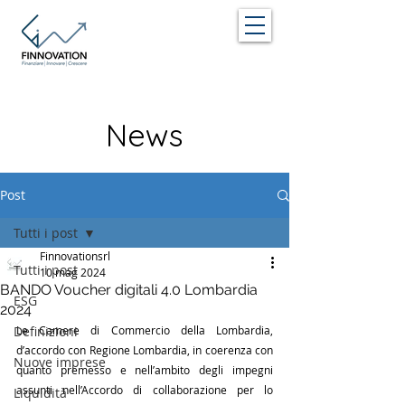
News
Post
Tutti i post
Finnovationsrl
Tutti i post
10 mag 2024
BANDO Voucher digitali 4.0 Lombardia
ESG
2024
Definizioni
Le Camere di Commercio della Lombardia, 
d’accordo con Regione Lombardia, in coerenza con 
Nuove imprese
quanto premesso e nell’ambito degli impegni 
assunti nell’Accordo di collaborazione per lo 
Liquidità