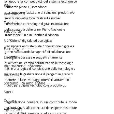
sviluppo e la competitività del sistema economico 
R&S
lombardo (Asse 1), intendono:
•  promuovere l’adozione di soluzioni, prodotti e/o 
Investimenti
servizi innovativi focalizzati sulle nuove 
Turismo
competenze e tecnologie digitali in attuazione 
della strategia definita nel Piano Nazionale 
Pubblicità
Transizione 5.0 e in un’ottica di “doppia 
Fiere
transizione” digitale ed ecologica;
• sviluppare ecosistemi dell’innovazione digitale e 
Formazione
green rafforzando la capacità di collaborazione 
Energia
tra MPMI e tra esse e soggetti altamente 
qualificati nel campo dell’utilizzo delle tecnologie 
Internazionalizzazione
4.0, in una logica di condivisione delle tecnologie e 
Industria 4.0
attraverso la realizzazione di progetti in grado di 
mettere in luce i vantaggi ottenibili attraverso il 
Sostenibilità ambientale
nuovo paradigma tecnologico e produttivo..
Sport
Cultura
L’agevolazione consiste in un contributo a fondo 
perduto a parziale copertura delle spese sostenute 
Agricoltura
(al netto di IVA) come da tabella sottostante: