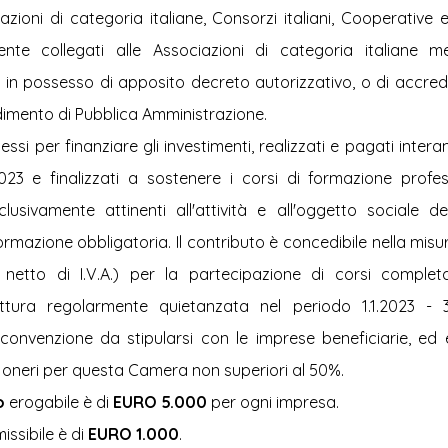
zazioni di categoria italiane, Consorzi italiani, Cooperative e
amente collegati alle Associazioni di categoria italiane m
in possesso di apposito decreto autorizzativo, o di accredit
imento di Pubblica Amministrazione.
essi per finanziare gli investimenti, realizzati e pagati inter
.2023 e finalizzati a sostenere i corsi di formazione profess
sclusivamente attinenti all'attività e all'oggetto sociale de
ormazione obbligatoria. Il contributo è concedibile nella misur
 netto di I.V.A.) per la partecipazione di corsi complet
tura regolarmente quietanzata nel periodo 1.1.2023 - 31
convenzione da stipularsi con le imprese beneficiarie, ed 
oneri per questa Camera non superiori al 50%.
o 
erogabile è di 
EURO 5.000
 per ogni impresa.
ssibile è di 
EURO 1.000
.