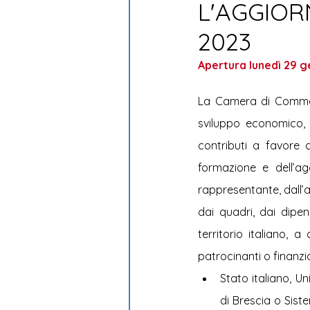
L'AGGIO
Sostenibilità ambientale
2023
Apertura lunedì 29 g
La Camera di Commerci
sviluppo economico, 
contributi a favore d
formazione e dell’agg
rappresentante, dall’a
dai quadri, dai dipen
territorio italiano, a
patrocinanti o finanzia
Stato italiano, Un
di Brescia o Siste