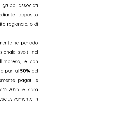
 gruppi associati 
ediante apposito 
o regionale, o di 
amente nel periodo 
ionale svolti nel 
ll'impresa, e con 
a pari al
 50%
 del 
amente pagati e 
.12.2023 e sarà 
esclusivamente in 