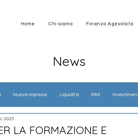
Home
Chi siamo
Finanza Agevolata
News
i
Nuove imprese
Liquidità
R&S
Investimen
ic 2023
mazione
Energia
Internazionalizzazione
Industr
ER LA FORMAZIONE E