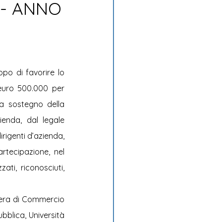
 - ANNO
po di favorire lo 
euro 500.000 per 
 a sostegno della 
enda, dal legale 
rigenti d’azienda, 
rtecipazione, nel 
ti, riconosciuti, 
amera di Commercio 
bblica, Università 