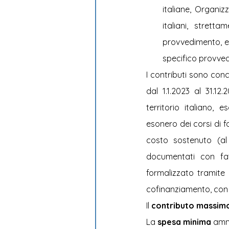
italiane, Organiz
italiani, strett
provvedimento, e 
specifico provved
I contributi sono conc
dal 1.1.2023 al 31.12
territorio italiano, e
esonero dei corsi di f
costo sostenuto (al
documentati con fat
formalizzato tramite 
cofinanziamento, con 
Il 
contributo massim
La 
spesa minima 
ammi