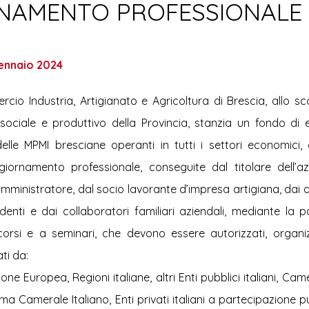
RNAMENTO PROFESSIONALE
Sport
Cultura
Agricoltura
ennaio 2024 
o Industria, Artigianato e Agricoltura di Brescia, allo sco
sociale e produttivo della Provincia, stanzia un fondo di 
elle MPMI bresciane operanti in tutti i settori economici,
iornamento professionale, conseguite dal titolare dell’azi
mministratore, dal socio lavorante d’impresa artigiana, dai di
denti e dai collaboratori familiari aziendali, mediante la pa
 corsi e a seminari, che devono essere autorizzati, organizza
ti da:
ione Europea, Regioni italiane, altri Enti pubblici italiani, C
ma Camerale Italiano, Enti privati italiani a partecipazione pu