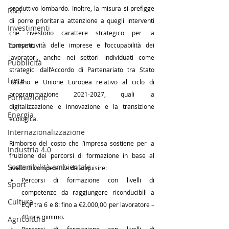
produttivo lombardo. Inoltre, la misura si prefigge 
R&S
di porre prioritaria attenzione a quegli interventi 
Investimenti
che rivestono carattere strategico per la 
Turismo
competitività delle imprese e l’occupabilità dei 
lavoratori, anche nei settori individuati come 
Pubblicità
strategici dall’Accordo di Partenariato tra Stato 
Fiere
italiano e Unione Europea relativo al ciclo di 
programmazione 2021-2027, quali la 
Formazione
digitalizzazione e innovazione e la transizione 
Energia
ecologica.
Internazionalizzazione
Rimborso del costo che l’impresa sostiene per la 
Industria 4.0
fruizione dei percorsi di formazione in base al 
Sostenibilità ambientale
livello di competenze da acquisire:
Percorsi di formazione con livelli di 
Sport
competenze da raggiungere riconducibili a 
Cultura
EQF tra 6 e 8: fino a €2.000,00 per lavoratore – 
40 ore minimo.
Agricoltura