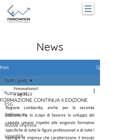
News
Post
Tutti i post
Finnovationsrl
Tutti i post
6 lug 2023
FORMAZIONE CONTINUA II EDIZIONE
ESG
Regione Lombardia, anche per la seconda 
Definizioni
edizione, ha lo scopo di favorire lo sviluppo del 
capitale umano rispetto alle esigenze formative 
Nuove imprese
specifiche di tutte le figure professionali e di tutte l 
Liquidità
tipologie di impresa che caratterizzano il tessuto 