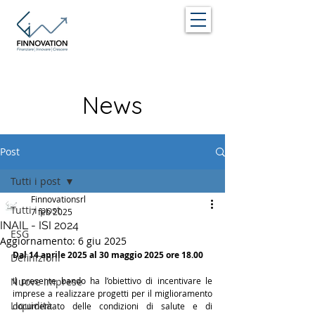
News
Post
Tutti i post
Finnovationsrl
Tutti i post
7 feb 2025
INAIL - ISI 2024
ESG
Aggiornamento:
6 giu 2025
Dal 14 aprile 2025 al 30 maggio 2025 ore 18.00
Definizioni
Nuove imprese
Il presente bando ha l’obiettivo di incentivare le 
imprese a realizzare progetti per il miglioramento 
Liquidità
documentato delle condizioni di salute e di 