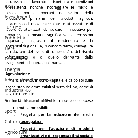
sicurezza dei lavoratori rispetto alle condizioni 
R&S
preesistenti, nonché incoraggiare le micro e 
piccole imprese, operanti nel settore della 
Investimenti
produzione primaria dei prodotti agricoli, 
all’acquisto di nuovi macchinari e attrezzature di 
Turismo
lavoro caratterizzati da soluzioni innovative per 
abbattere in misura significativa le emissioni 
Pubblicità
inquinanti, migliorare il rendimento e la 
sostenibilità globali e, in concomitanza, conseguire 
Fiere
la riduzione del livello di rumorosità o del rischio 
infortunistico o di quello derivante dallo 
Formazione
svolgimento di operazioni manuali.
Energia
Agevolazione
Internazionalizzazione
Il finanziamento, in conto capitale, è calcolato sulle 
spese ritenute ammissibili al netto dell’iva, come di 
Industria 4.0
seguito riportato.
Sostenibilità ambientale
nella misura del 
65% 
dell’importo delle spese 
ritenute ammissibili:
Sport
Progetti per la riduzione dei rischi 
Cultura
tecnopatici  
Progetti per l’adozione di modelli 
Agricoltura
organizzativi e di responsabilità sociale