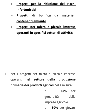
Progetti per la riduzione dei rischi 
infortunistici
Progetti di bonifica da materiali 
contenenti amianto
Progetti per micro e piccole imprese 
operanti in specifici settori di attività
:
per i progetti per micro e piccole imprese 
operanti n
el settore della produzione 
primaria dei prodotti agricoli
 nella misura:
o   
 65% 
per 
generalità delle 
imprese agricole
o    
80%
 per giovani 