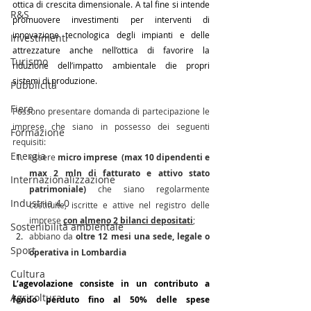
ottica di crescita dimensionale. A tal fine si intende 
R&S
promuovere investimenti per interventi di 
innovazione tecnologica degli impianti e delle 
Investimenti
attrezzature anche nell’ottica di favorire la 
Turismo
riduzione dell’impatto ambientale die propri 
sistemi di produzione.
Pubblicità
Fiere
Possono presentare domanda di partecipazione le 
imprese che siano in possesso dei seguenti 
Formazione
requisiti:
Energia
essere 
micro imprese  (max 10 dipendenti e 
max 2 mln di fatturato e attivo stato 
Internazionalizzazione
patrimoniale) 
che siano regolarmente 
Industria 4.0
costituite, iscritte e attive nel registro delle 
imprese 
con almeno 2 bilanci depositati
;
Sostenibilità ambientale
abbiano da 
oltre 12 mesi una sede, legale o 
Sport
operativa in Lombardia
Cultura
L’agevolazione consiste in un contributo a 
Agricoltura
fondo perduto fino al 50% delle spese 