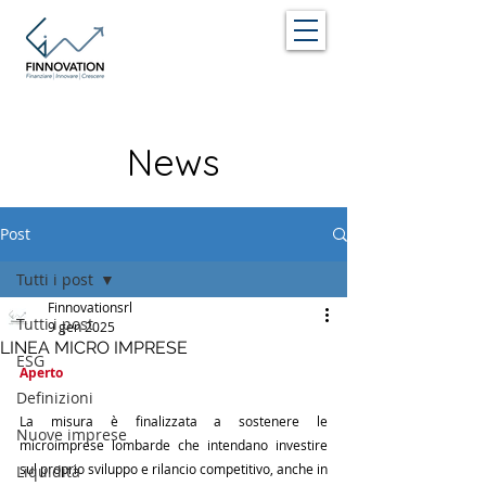
News
Post
Tutti i post
Finnovationsrl
Tutti i post
9 gen 2025
LINEA MICRO IMPRESE
ESG
Aperto
Definizioni
La misura è finalizzata a sostenere le 
Nuove imprese
microimprese lombarde che intendano investire 
sul proprio sviluppo e rilancio competitivo, anche in 
Liquidità