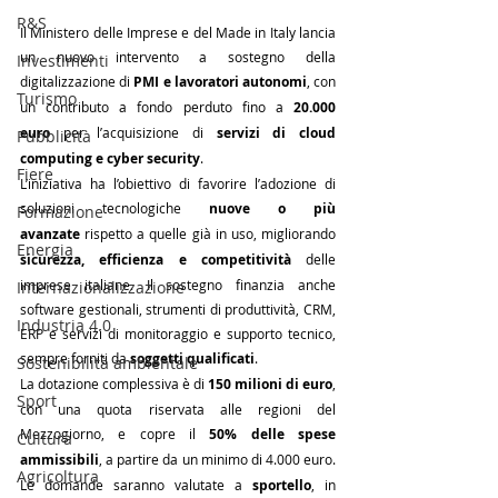
R&S
Il Ministero delle Imprese e del Made in Italy lancia 
un nuovo intervento a sostegno della 
Investimenti
digitalizzazione di 
PMI e lavoratori autonomi
, con 
Turismo
un contributo a fondo perduto fino a 
20.000 
euro
 per l’acquisizione di 
servizi di cloud 
Pubblicità
computing e cyber security
.
Fiere
L’iniziativa ha l’obiettivo di favorire l’adozione di 
soluzioni tecnologiche 
nuove o più 
Formazione
avanzate
 rispetto a quelle già in uso, migliorando 
Energia
sicurezza, efficienza e competitività
 delle 
imprese italiane. Il sostegno finanzia anche 
Internazionalizzazione
software gestionali, strumenti di produttività, CRM, 
Industria 4.0
ERP e servizi di monitoraggio e supporto tecnico, 
sempre forniti da 
soggetti qualificati
.
Sostenibilità ambientale
La dotazione complessiva è di 
150 milioni di euro
, 
Sport
con una quota riservata alle regioni del 
Mezzogiorno, e copre il 
50% delle spese 
Cultura
ammissibili
, a partire da un minimo di 4.000 euro. 
Agricoltura
Le domande saranno valutate a 
sportello
, in 