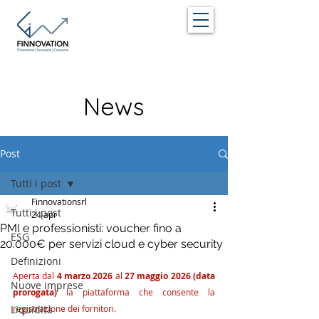
News
Post
Tutti i post
Finnovationsrl
Tutti i post
24 apr
PMI e professionisti: voucher fino a
ESG
20.000€ per servizi cloud e cyber security
Definizioni
Aperta dal 
4 marzo 2026
 al
 27 maggio 2026 (data 
Nuove imprese
prorogata) 
la piattaforma che consente la 
Liquidità
registrazione dei fornitori. 