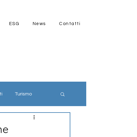
ESG
News
Contatti
ti
Turismo
ia 4.0
ne