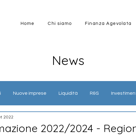
Home
Chi siamo
Finanza Agevolata
News
i
Nuove imprese
Liquidità
R&S
Investimen
et 2022
mazione
Energia
Internazionalizzazione
Industr
azione 2022/2024 - Regio