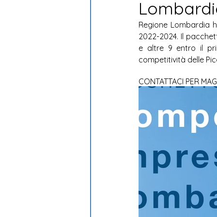
Lombardi
Sostenibilità ambientale
Regione Lombardia ha 
2022-2024. Il pacche
e altre 9 entro il p
competitività delle Pi
CONTATTACI PER MAG