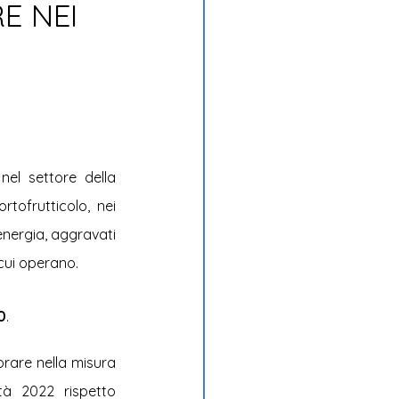
E NEI
nel settore della 
tofrutticolo, nei 
nergia, aggravati 
 cui operano.
0
.
orare nella misura 
à 2022 rispetto 