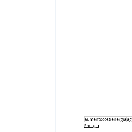
aumentocostienergia
ag
Energia