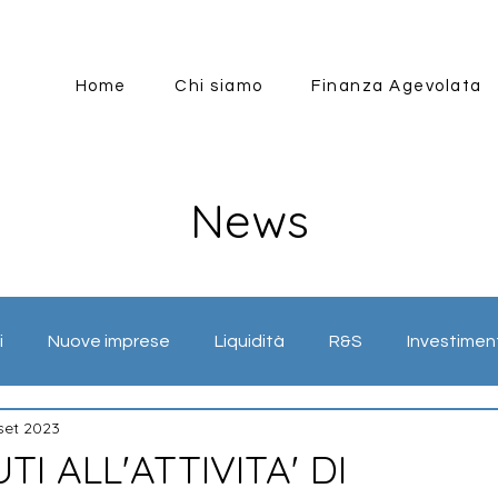
Home
Chi siamo
Finanza Agevolata
News
i
Nuove imprese
Liquidità
R&S
Investimen
set 2023
mazione
Energia
Internazionalizzazione
Industr
I ALL'ATTIVITA' DI