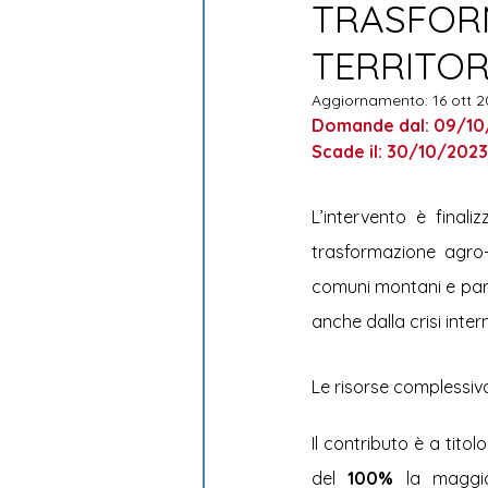
TRASFOR
Sostenibilità ambientale
TERRITOR
Aggiornamento:
16 ott 
Domande dal: 09/10/
Scade il: 30/10/2023
L’intervento è finali
trasformazione agro-a
comuni montani e parz
anche dalla crisi inte
Le risorse complessiv
Il contributo è a tito
del
 100%
 la maggio