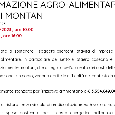
MAZIONE AGRO-ALIMENTAR
Sport
Cultura
Agricoltura
I MONTANI
2023
2023 , ore 10:00
 , ore 16:00
zzato a sostenere i soggetti esercenti attività di impresa 
limentare, in particolare del settore lattiero caseario e or
ialmente montani, che a seguito dell’aumento dei costi dell’e
rnazionale in corso, vedono acuite le difficoltà del contesto in
amente stanziate per l’iniziativa ammontano a € 
3.354.649,0
lo di ristoro senza vincolo di rendicontazione ed è volto a rist
r spesa sostenuta per il costo energetico nell’annualit